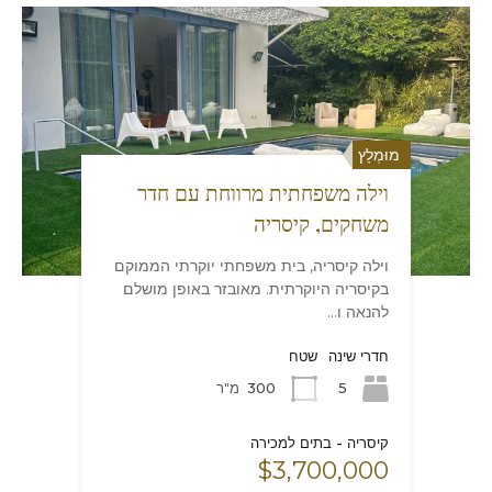
מוּמְלָץ
מוּמְלָץ
מוּמְלָץ
אחוזת גולף ים-תיכונית אלגנטית
בית מקסים בשכונת יוקרה בקיסריה
וילה משפחתית מרווחת עם חדר
משחקים, קיסריה
וילה קיסריה, בית משפחתי יוקרתי הממוקם
בקיסריה היוקרתית. מאובזר באופן מושלם
להנאה ו...
חדרי שינה
שטח
חדרי שינה
שטח
6
350
מ"ר
חדרי שינה
שטח
6
450
מ"ר
5
300
מ"ר
קיסריה - בתים למכירה
$3,000,000
קיסריה - בתים למכירה
קיסריה - בתים למכירה
$8,700,000
$3,700,000