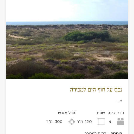
נכס על חוף הים למכירה
א…
חדרי שינה
שטח
גודל מגרש
4
120
מ"ר
300
מ"ר
קיסריה - בתים למכירה