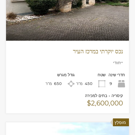
נכס יוקרתי במרכז העיר
ייחודי
חדרי שינה
שטח
גודל מגרש
9
450
מ"ר
650
מ"ר
קיסריה - בתים למכירה
$2,600,000
מוּמְלָץ